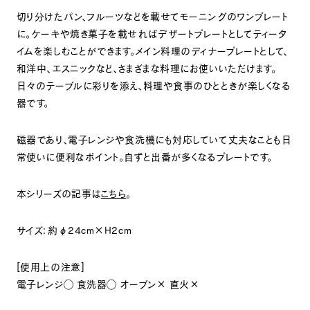
切り分けたパン、フルーツなどを載せてモーニングのワンプレート
に。ケーキや焼き菓子を載せればデザートプレートとしてティータ
イムを楽しむことができます。メイン料理のディナープレートとして、
和洋中、エスニックなど、さまざまな料理にお使いいただけます。
日々のテーブルに彩りを添え、料理や食事のひとときが楽しくなる
器です。
磁器であり、電子レンジや食洗機にも対応していて丈夫なことも日
常使いに便利なポイント。自ずと出番が多くなるプレートです。
本シリーズの記事は
こちら
。
サイズ：約φ
24cm×H2cm
[
使用上の注意
]
電子レンジ
◯
食洗器
◯
オーブン
×
直火
×