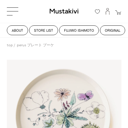
ABOUT
STORE LIST
FUJIWO ISHIMOTO
ORIGINAL
top
perus プレート ブーケ