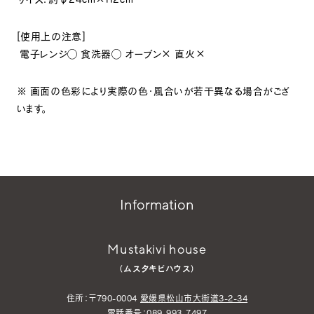
[
使用上の注意
]
電子レンジ
◯
食洗器
◯
オーブン
×
直火
×
※ 画面の色彩により実際の色・風合いが若干異なる場合がござ
います。
Information
Mustakivi house
（ムスタキビハウス）
住所：〒790-0004
愛媛県松山市大街道3-2-34
電話番号：089-993-7497