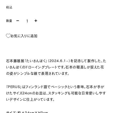
税込
数量
お気に入りに追加
石本藤雄展「たいさんぼく」（
2024.6.1~
）を記念して製作した、た
いさんぼくのドローイングプレートです。
石本の眼差しが捉えた花
の姿がシンプルな線で表現されています
。
「
PERUS
」はフィンランド語でベーシックという意味。石本が手が
けたサイズ
24cm
のお皿は、スタッキングも可能な日常使いしやす
いデザインに仕上がっています。
サイズ：約φ
24cm×H2cm