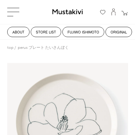
ABOUT
STORE LIST
FUJIWO ISHIMOTO
ORIGINAL
top
perus プレート たいさんぼく