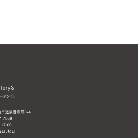
llery&
ーアンド）
市道後湯月町3-4
-7558
17:00
曜日、祝日