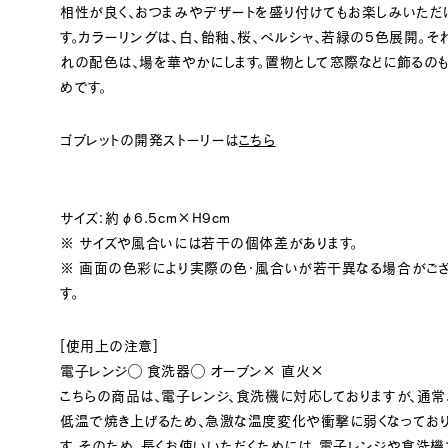
相性が良く、おつまみやデザートを盛り付けてもお楽しみいただ
す。カラーリングは、白、飴釉、桜、ペルシャ、若緑の5色展開。そ
れの配色は、場を華やかにします。置物として窓際などに飾るの
めです。
ゴブレットの開発ストーリーは
こちら
サイズ：約φ6.5cm×H9cm
※ サイズや風合いには若干の個体差があります。
※ 画面の色彩により実際の色・風合いが若干異なる場合がご
す。
[使用上の注意]
電子レンジ◯ 食洗器◯ オーブン× 直火×
こちらの商品は、電子レンジ、食洗機に対応しておりますが、通常
低温で焼き上げるため、急激な温度変化や衝撃に弱くなってお
す。そのため、長くお使いいただくためには、電子レンジや食洗機