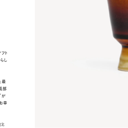
ソフト
らし
た最
砥部
”が
、お幸
どと