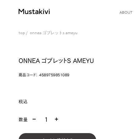
ABOUT
top
onnea ゴブレットs ameyu
ONNEA ゴブレットS AMEYU
商品コード：
4589759851089
税込
数量