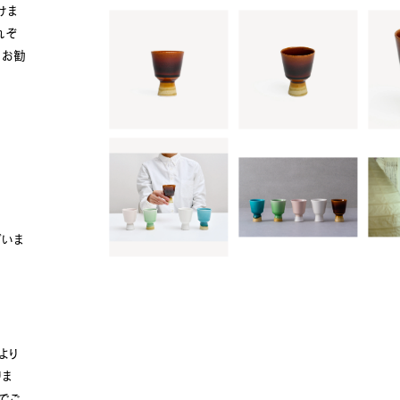
けま
れぞ
もお勧
ざいま
より
りま
でご